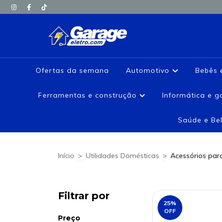
Ofertas da semana
Automotivo
Bebês 
Ferramentas e construção
Informática e 
Saúde e Be
Início
>
Utilidades Domésticas
>
Acessórios par
Filtrar por
25
%
OFF
Preço