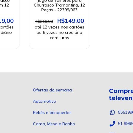
rasco
Jogo de Talheres para
m 12
Churrasco Tramontina, 12
Peças - 22399/063
19,00
R$149,00
R$219,00
Ofertas da semana
Compre
televe
Automotivo
555199
Bebês e brinquedos
51 996
Cama, Mesa e Banho