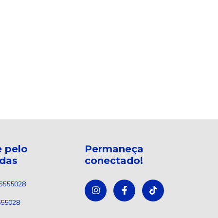
 pelo
Permaneça
ndas
conectado!
6555028
555028