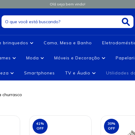
Olá seja bem vindo!
e brinquedos
Cama, Mesa e Banho
Eletrodomést
games
Moda
Móveis e Decoração
Papelar
leza
Smartphones
TV e Áudio
Utilidades 
a churrasco
41
%
30
%
OFF
OFF