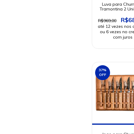
Luva para Chur
Tramontina 2 Un
R$6
R$969,00
37
%
OFF