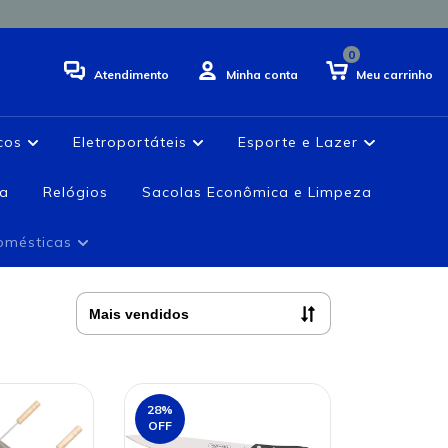
0
Atendimento
Minha conta
Meu carrinho
icos
Eletroportáteis
Esporte e Lazer
ia
Relógios
Sacolas Econômica e Limpeza
domésticas
28
%
OFF