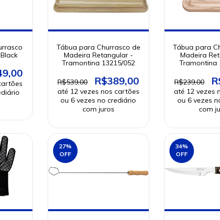
urrasco
Tábua para Churrasco de
Tábua para C
 Black
Madeira Retangular -
Madeira Ret
Tramontina 13215/052
Tramontina
49,00
R$389,00
R
R$539,00
R$239,00
27
%
34
%
OFF
OFF