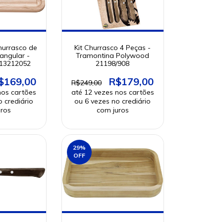
hurrasco de
Kit Churrasco 4 Peças -
angular -
Tramontina Polywood
 13212052
21198/908
$169,00
R$179,00
R$249,00
29
%
OFF