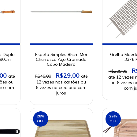
o Duplo
Espeto Simples 85cm Mor
Grelha Moed
 90cm
Churrasco Aço Cromado
3376 
Cabo Madeira
R
R$299,00
,00
R$29,00
R$49,00
28
%
29
%
OFF
OFF