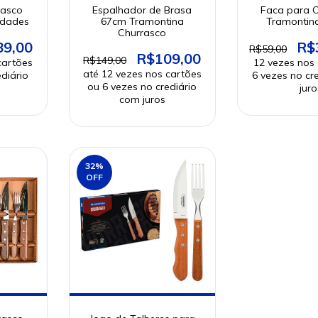
rasco
Espalhador de Brasa
Faca para 
idades
67cm Tramontina
Tramontina
Churrasco
89,00
R$
R$59,00
R$109,00
R$149,00
32
%
OFF