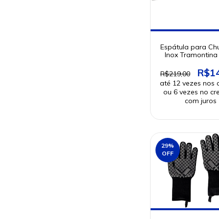
Espátula para Ch
Inox Tramontina
R$1
R$219,00
29
%
OFF