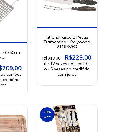
Kit Churrasco 2 Peças
Tramontina - Polywood
21198/760
a 40x50cm
R$229,00
Mor
R$319,00
$209,00
28
%
OFF