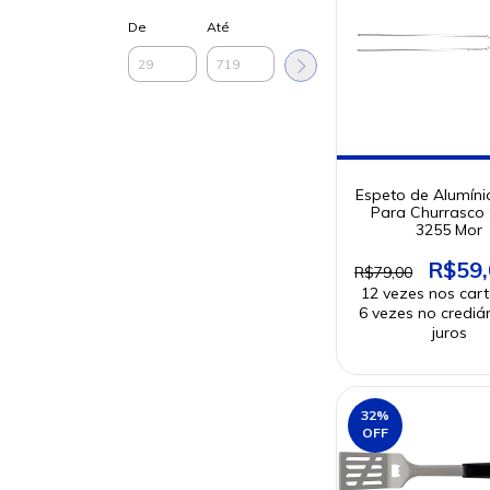
De
Até
Espeto de Alumíni
Para Churrasco
3255 Mor
R$59
R$79,00
32
%
OFF