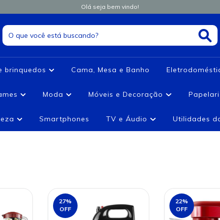
Olá seja bem vindo!
e brinquedos
Cama, Mesa e Banho
Eletrodomést
games
Moda
Móveis e Decoração
Papelar
leza
Smartphones
TV e Áudio
Utilidades 
27
%
22
%
OFF
OFF