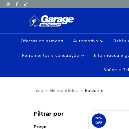
Ofertas da semana
Automotivo
Bebês 
Ferramentas e construção
Informática e 
Saúde e Be
Início
>
Eletroportáteis
>
Batedeira
Filtrar por
26
%
OFF
Preço