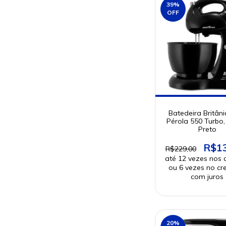
39
%
OFF
Batedeira Britân
Pérola 550 Turbo
Preto
R$1
R$229,00
20
%