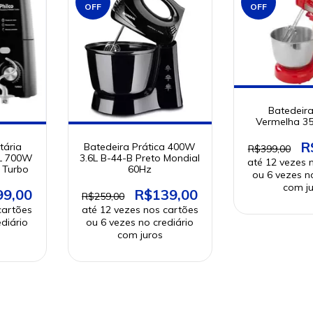
OFF
OFF
Batedeira
Vermelha 3
R
tária
Batedeira Prática 400W
R$399,00
5L 700W
3.6L B-44-B Preto Mondial
 Turbo
60Hz
99,00
R$139,00
R$259,00