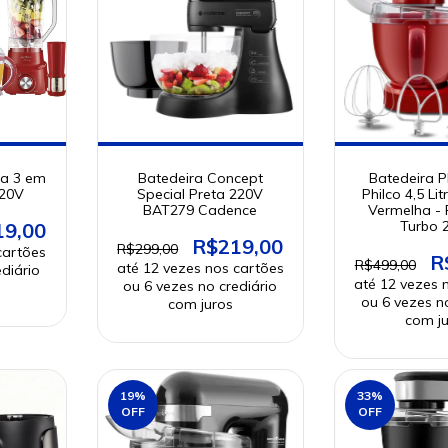
ia 3 em
Batedeira Concept
Batedeira P
220V
Special Preta 220V
Philco 4,5 Li
BAT279 Cadence
Vermelha -
Turbo 
19,00
R$219,00
R$299,00
R
R$499,00
19
%
33
%
OFF
OFF