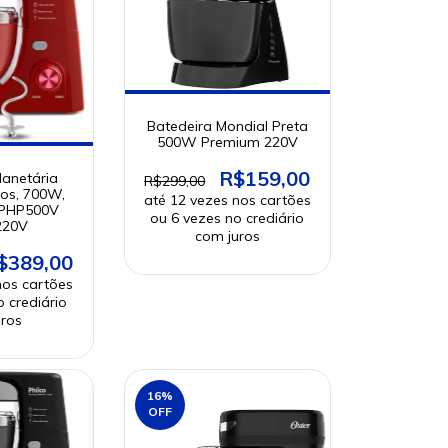
Batedeira Mondial Preta
500W Premium 220V
R$159,00
lanetária
R$299,00
tros, 700W,
 PHP500V
220V
$389,00
16
%
OFF