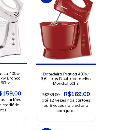
ática 400w
Batedeira Prática 400w
44-w Branco
3,6 Litros B-44-r Vermelho
 60hz
Mondial 60hz
$159,00
R$169,00
R$259,00