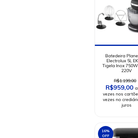
Batedeira Plane
Electrolux 5L 
Tigela Inox 750W
220V
R$1.199,00
R$959,00
16
%
OFF