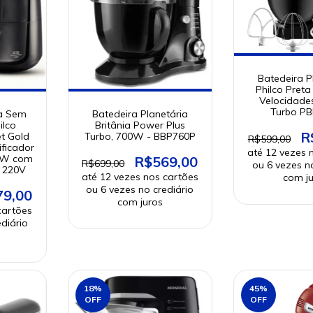
Batedeira P
Philco Pret
Velocidades
Turbo P
ca Sem
Batedeira Planetária
ilco
Britânia Power Plus
R
t Gold
Turbo, 700W - BBP760P
R$599,00
ificador
0W com
R$569,00
R$699,00
- 220V
79,00
18
%
45
%
OFF
OFF