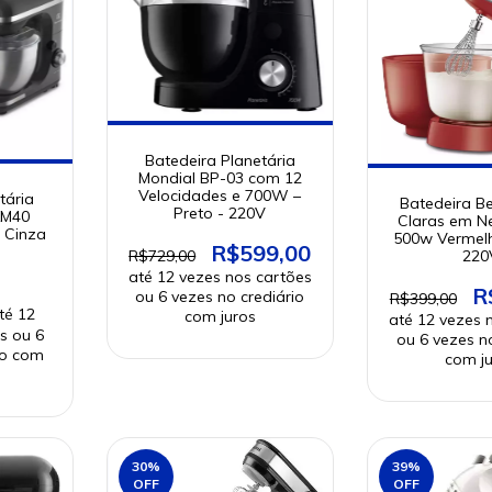
Batedeira Planetária
Mondial BP-03 com 12
Velocidades e 700W –
tária
Batedeira B
Preto - 220V
EKM40
Claras em N
 Cinza
500w Vermel
R$599,00
220
R$729,00
R
R$399,00
30
%
39
%
OFF
OFF