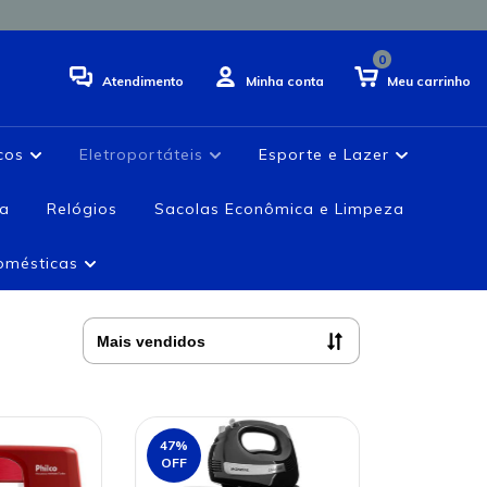
0
Atendimento
Minha conta
Meu carrinho
icos
Eletroportáteis
Esporte e Lazer
ia
Relógios
Sacolas Econômica e Limpeza
domésticas
47
%
OFF