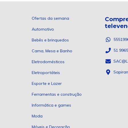
Ofertas da semana
Compre
televe
Automotivo
555199
Bebês e brinquedos
51 996
Cama, Mesa e Banho
SAC@L
Eletrodomésticos
Sapira
Eletroportáteis
Esporte e Lazer
Ferramentas e construção
Informática e games
Moda
Móveis e Decoração