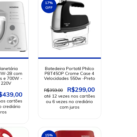
17
%
OFF
lanetária
Batedeira Portatil Philco
03W-2B com
PBT45OP Crome Case 4
es e 700W -
Velocidades 550w -Preto
- 220V
R$299,00
R$359,00
$439,00
15
%