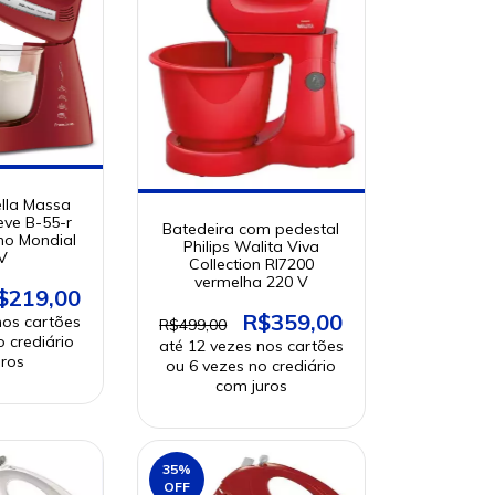
ella Massa
eve B-55-r
Batedeira com pedestal
ho Mondial
Philips Walita Viva
V
Collection RI7200
vermelha 220 V
$219,00
R$359,00
R$499,00
35
%
OFF