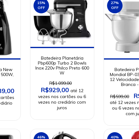
15
%
27
%
OFF
OFF
Batedeira Planetária
Pbp600p Turbo 2 Bowls
Inox 220v Philco Preto 600
ia New
Batedeira P
W
, 500W,
Mondial BP-
12 Velocidad
R$1.099,00
Branca 
R$929,00
39,00
R
R$599,00
46
%
40
%