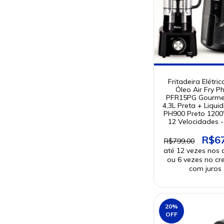
Fritadeira Elétri
Óleo Air Fry Ph
PFR15PG Gourme
4,3L Preta + Liquid
PH900 Preto 120
12 Velocidades 
R$6
R$799,00
20
%
OFF