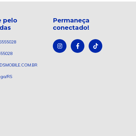
 pelo
Permaneça
ndas
conectado!
6555028
555028
DSMOBILE.COM.BR
nga/RS