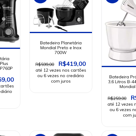
Batedeira Planetária
Mondial Preto e Inox
700W
tária
R$419,00
 Plus
R$599,00
BP760P
Batedeira Pr
69,00
3,6 Litros B-
Mondial
R
R$259,00