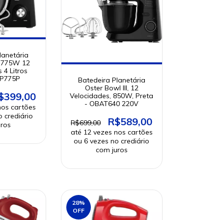
lanetária
a 775W 12
 4 Litros
BP775P
Batedeira Planetária
Oster Bowl III, 12
$399,00
Velocidades, 850W, Preta
- OBAT640 220V
R$589,00
R$699,00
28
%
OFF