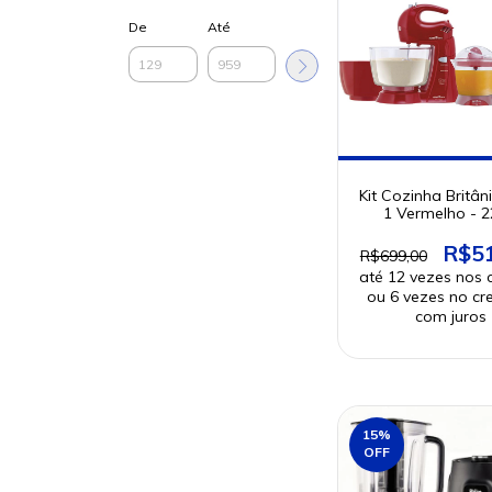
De
Até
Kit Cozinha Britân
1 Vermelho - 
R$5
R$699,00
15
%
OFF