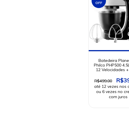
OFF
Batedeira Plane
Philco PHP500 4,
12 Velocidades +
R$3
R$499,00