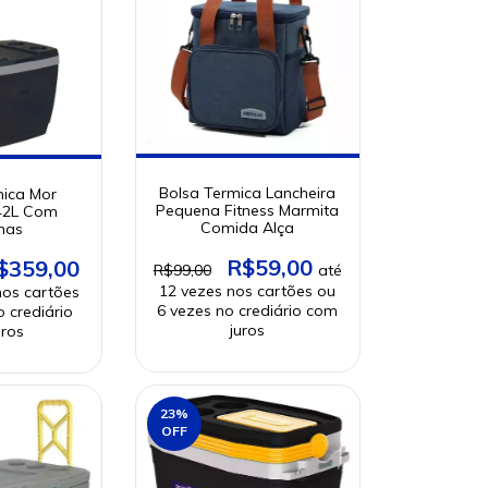
Bolsa Termica Lancheira
mica Mor
Pequena Fitness Marmita
42L Com
Comida Alça
has
R$59,00
$359,00
R$99,00
23
%
OFF