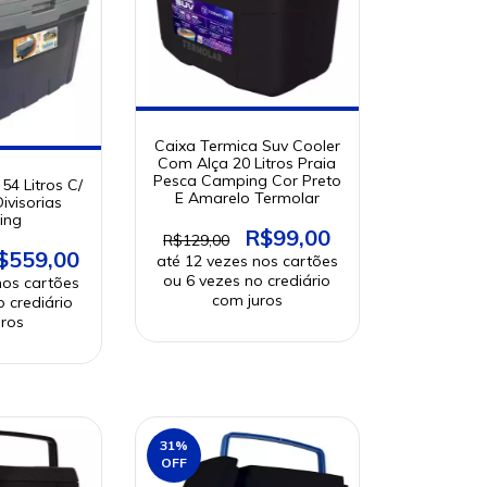
Caixa Termica Suv Cooler
Com Alça 20 Litros Praia
Pesca Camping Cor Preto
54 Litros C/
E Amarelo Termolar
ivisorias
ing
R$99,00
R$129,00
$559,00
31
%
OFF