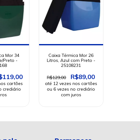
ca Mor 34
Caixa Térmica Mor 26
e/Preto -
Litros, Azul com Preto -
168
25108231
$119,00
R$89,00
R$129,00