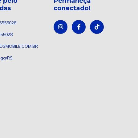
 pelo
Permaneça
ndas
conectado!
6555028
555028
DSMOBILE.COM.BR
nga/RS