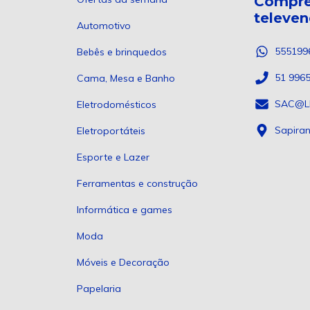
Compre
televe
Automotivo
555199
Bebês e brinquedos
51 996
Cama, Mesa e Banho
SAC@L
Eletrodomésticos
Sapira
Eletroportáteis
Esporte e Lazer
Ferramentas e construção
Informática e games
Moda
Móveis e Decoração
Papelaria