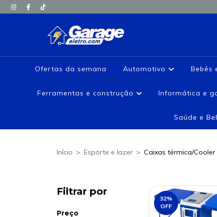
Ofertas da semana
Automotivo
Bebês 
Ferramentas e construção
Informática e 
Saúde e Be
Início
>
Esporte e lazer
>
Caixas térmica/Cooler
Filtrar por
32
%
OFF
Preço