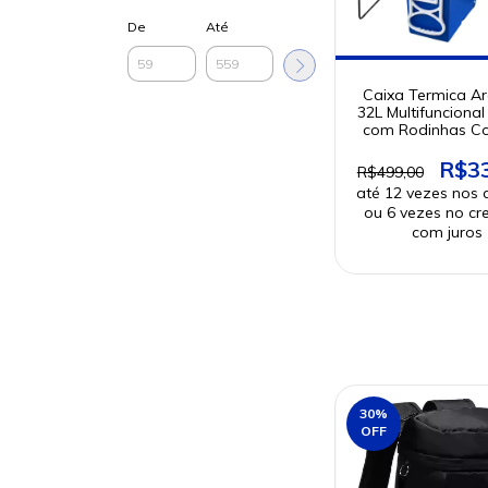
De
Até
Caixa Termica Ar
32L Multifuncional
com Rodinhas Co
R$3
R$499,00
30
%
OFF