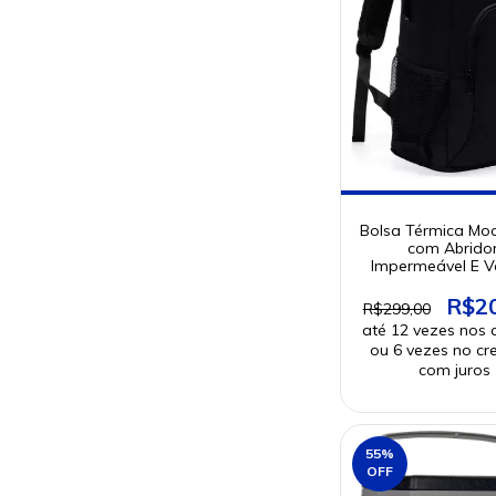
Bolsa Térmica Moc
com Abridor
Impermeável E Ve
R$2
R$299,00
55
%
OFF