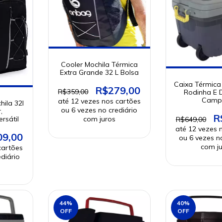
Cooler Mochila Térmica
Extra Grande 32 L Bolsa
Caixa Térmica 
R$279,00
R$359,00
Rodinha E D
Camp
hila 32l
,
R
rsátil
R$649,00
09,00
44
%
40
%
OFF
OFF