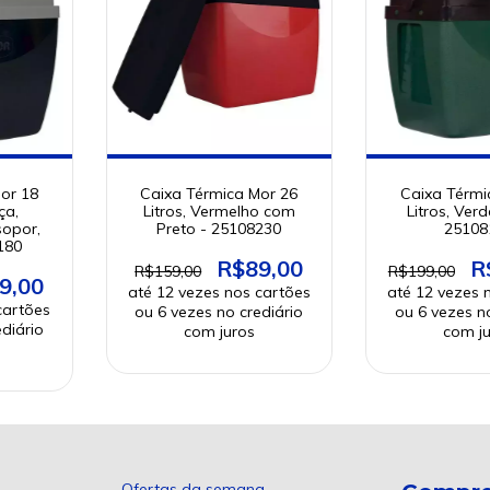
or 18
Caixa Térmica Mor 26
Caixa Térmi
ça,
Litros, Vermelho com
Litros, Verd
sopor,
Preto - 25108230
25108
180
R$89,00
R
R$159,00
R$199,00
9,00
Ofertas da semana