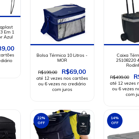
qplast
 3 Em 1
r Azul
39,00
Bolsa Térmica 10 Litros -
Caixa Tér
MOR
25108220 
Rodin
R$69,00
R$199,00
R
R$499,00
22
%
14
%
OFF
OFF