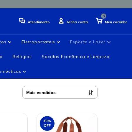
0
Atendimento
Minha conta
Meu carrinho
icos
Eletroportáteis
Esporte e Lazer
ia
Relógios
Sacolas Econômica e Limpeza
domésticas
40
%
OFF