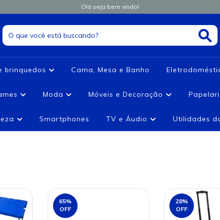
Olá seja bem vindo!
e brinquedos
Cama, Mesa e Banho
Eletrodomést
games
Moda
Móveis e Decoração
Papelar
leza
Smartphones
TV e Áudio
Utilidades 
65
%
28
%
OFF
OFF