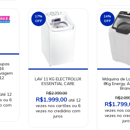
17
%
14
%
OFF
OFF
oupas
16
avagem
12
LAV 11 KG ELECTROLUX
Máquina de La
ESSENTIAL CARE
8Kg Energy, 
Bran
R$2.399,00
R$2.099
R$1.999,00
R$1.799