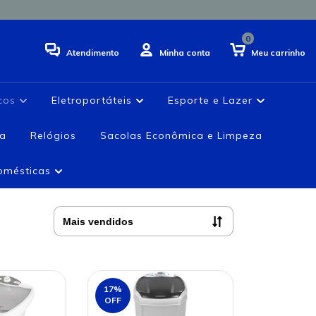
0
Atendimento
Minha conta
Meu carrinho
icos
Eletroportáteis
Esporte e Lazer
ia
Relógios
Sacolas Econômica e Limpeza
domésticas
17
%
OFF