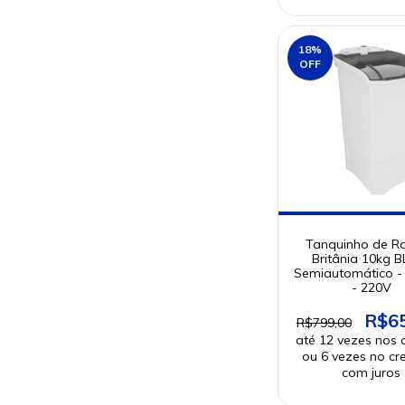
18
%
OFF
Tanquinho de R
Britânia 10kg 
Semiautomático -
- 220V
R$6
R$799,00