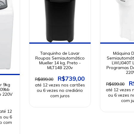
Tanquinho de Lavar
Máquina D
Roupas Semiautomático
Semiautomát
Mueller 14 kg, Preto -
LWLI040T L
MLT14B 220v
Programas D
220
R$739,00
R$899,00
R
R$699,00
r 9kg
09bb
o 220V