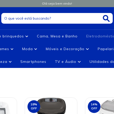
Olá seja bem vindo!
e brinquedos
Cama, Mesa e Banho
Eletrodomést
games
Moda
Móveis e Decoração
Papelar
leza
Smartphones
TV e Áudio
Utilidades 
18
%
14
%
OFF
OFF