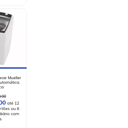
var Mueller
Automática,
ca
,00
,00