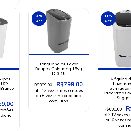
20
%
11
%
OFF
OFF
Tanquinho de Lavar
Roupas Colormaq 15Kg
LCS 15
oupas
Máquina d
R$799,00
BLR03
Lavamax
R$999,00
 Branco
Semiautom
Programas d
Suggar
59,00
R
R$899,00