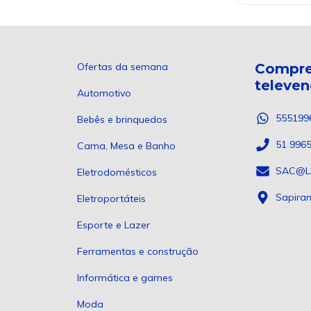
Ofertas da semana
Compre
televe
Automotivo
555199
Bebês e brinquedos
51 996
Cama, Mesa e Banho
SAC@L
Eletrodomésticos
Sapira
Eletroportáteis
Esporte e Lazer
Ferramentas e construção
Informática e games
Moda