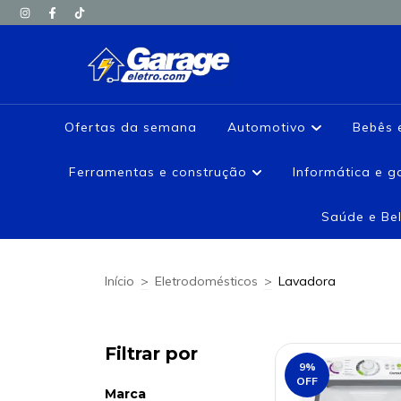
Ofertas da semana
Automotivo
Bebês 
Ferramentas e construção
Informática e 
Saúde e Be
Início
>
Eletrodomésticos
>
Lavadora
Filtrar por
9
%
OFF
Marca