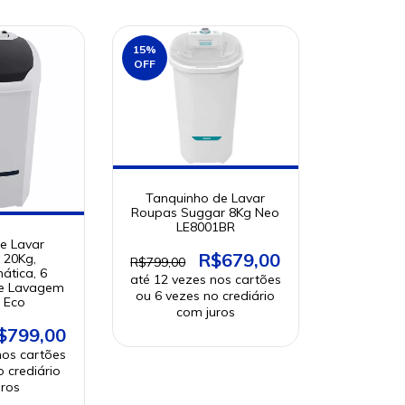
15
%
OFF
Tanquinho de Lavar
Roupas Suggar 8Kg Neo
LE8001BR
e Lavar
R$679,00
 20Kg,
R$799,00
ática, 6
e Lavagem
 Eco
$799,00