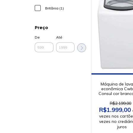
Britânia (1)
Preço
De
Até
Máquina de lava
econômica Cwb
Consul cor branc
R$2.199,00
R$1.999,00