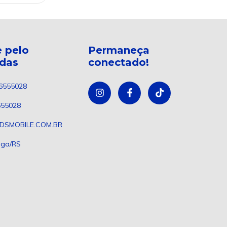
 pelo
Permaneça
ndas
conectado!
6555028
555028
DSMOBILE.COM.BR
nga/RS